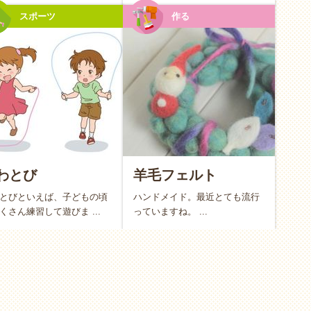
スポーツ
作る
心地よい疲労感
になる
子さんと一緒に遊ぶことで、日頃の運動不足が自然と解消さ
負わなくても、笑顔で追いかけっこをするだけで十分なエク
わとび
羊毛フェルト
とびといえば、子どもの頃
ハンドメイド。最近とても流行
くさん練習して遊びま ...
っていますね。 ...
て遊んだりすることで、心地よい疲れが訪れます。夜は親子
なり、生活リズムが整うという嬉しいおまけもついてきま
自身の癒やしにも