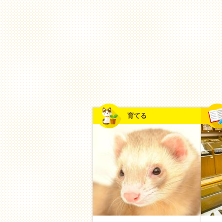
手軽に短時間 vs じっくり
【すきま時間派】日常の中で
近所の散策・お花探し
お絵描き・ぬりえ
10分間のお掃除ゲーム
折り紙
育てる
天体観測
【じっくり没頭派】休日に腰
本格的な
DIY
・工作
季節のイベント料理（おせち
家庭菜園
（野菜作り）