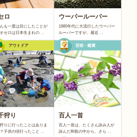
は、目に見える思い出として心に残ります。
セロ
ウーパールーパー
中で五感をのびのび開放する
んも一度は目にしたことが
1980年代に大流行したウーパー
、天体観測など、お日様や風を感じながら過ごすスタイルで
オセロは日本生まれの ...
ルーパーですが、最近 ...
感は、大人にとっても最高のリフレッシュになります。季節
アウトドア
芸術・鑑賞
な虫やきれいな石を見つけたり。お子さんの純粋な驚きに共
ってワクワクできるでしょう。
線でルールや物語の世界へ没入する
、読書（読み聞かせ）など、一つの世界観やルールを共有し
けにドキドキしたり、物語の続きを想像したり。親という立
レイヤーや読者としてお子さんと向き合う時間は、対等なパ
んでくれます。
干狩り
百人一首
狩りに行ったことはありま
百人一首は、たくさん詠み人が
？子供の頃行ったこと ...
詠んだ和歌の中から、さら ...
ット