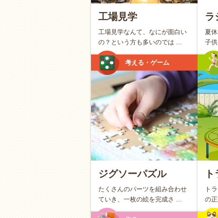
いろいろな体験をする中で、お
工場見学
ラ
くことができます。それは、お
工場見学なんて、なにが面白い
夏休
の？という方も多いのでは ...
子供
大人も新しい視点をもらえる
考える・ゲーム
「なんで空は青いの？」「この
問は、大人にとって新鮮な気づ
満ちた世界に見えてくるかもし
親子で楽しむ趣味の探し
ジグソーパズル
ト
おうちでゆっくり vs お外
たくさんのパーツを組み合わせ
トラ
ていき、一枚の絵を完成さ ...
の正
【おうち派】天気を気にせず