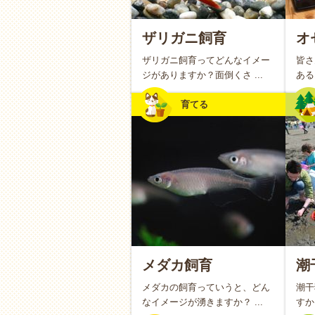
れません。完成した作品や料理
ザリガニ飼育
オ
「そと」の楽しみ：自然の
ザリガニ飼育ってどんなイメー
皆さ
公園でのピクニックやキャンプ
ジがありますか？面倒くさ ...
ある
す。家の中では味わえない開放
育てる
の移ろいを肌で感じたり、小さ
感することで、大人も童心に帰
「あそぶ」楽しみ：同じ目
ボードゲームやジグソーパズル
て楽しむスタイルです。勝ち負
場を少しだけ忘れて、一人のプ
ートナーのような信頼関係を育
メダカ飼育
潮
メダカの飼育っていうと、どん
潮干
なイメージが湧きますか？ ...
すか
親子で楽しむ趣味のメリ