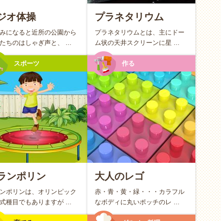
子さんが何に興味を持ち、どんな才能を秘めているかに気づ
ジオ体操
プラネタリウム
子さんの未来への小さなプレゼントになるはずです。
みになると近所の公園から
プラネタリウムとは、主にドー
たちのはしゃぎ声と、 ...
ム状の天井スクリーンに星 ...
スポーツ
作る
雲、パンみたい！」など、お子さんの自由な発想や素朴な疑
きになります。当たり前の日常が、キラキラとした不思議に
れません。
方
ランポリン
大人のレゴ
でアクティブ
ンポリンは、オリンピック
赤・青・黄・緑・・・カラフル
式種目でもありますが ...
なボディに丸いポッチのレ ...
マイペースに