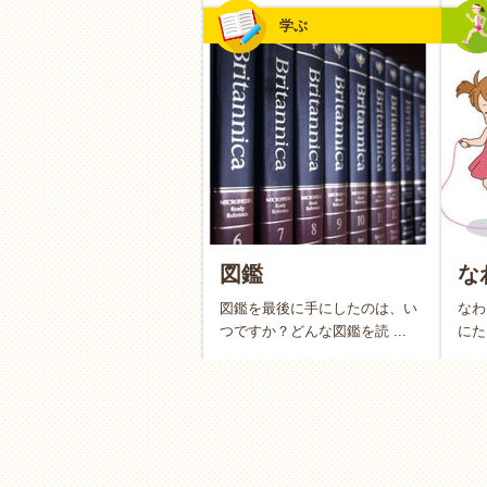
学ぶ
身体面：健やかなリズムと
無理なく体を動かすきっかけ
散歩や簡単なスポーツなど、お
れます。「運動しなきゃ」と気
ササイズになります。
図鑑
な
ぐっすりと眠れるようになる
図鑑を最後に手にしたのは、い
なわ
つですか？どんな図鑑を読 ...
にた
太陽の光を浴びたり、頭を使っ
そろってぐっすり眠れるように
す。
精神面：心の絆を深め、親