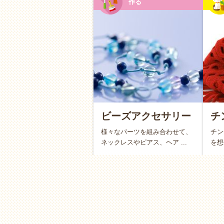
作る
読書
・絵本の読み聞かせ
お菓子作り
・
パン作り
ジグソーパズル
・レゴ
ボードゲーム
・カードゲーム
室内菜園・
観葉植物
のお世話
【お外派】開放感を味わいな
ビーズアクセサリー
チ
公園遊び・ピクニック
様々なパーツを組み合わせて、
チン
ネックレスやピアス、ヘア ...
を想
ハイキング・
散歩
キャンプ
・
グランピング
釣り
博物館めぐり
・
動物園めぐり