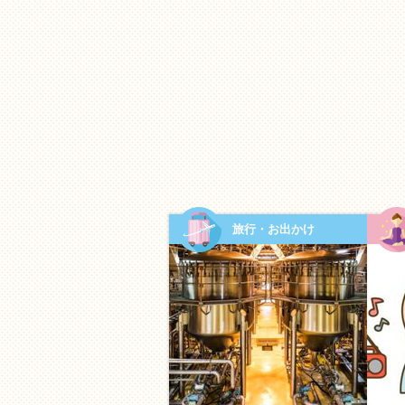
「共感」が親子の信頼を強く
「楽しいね」「悔しいね」「き
言葉以上の心のつながりが生ま
見ることは、何よりの安心感に
親自身のストレス解消とリフ
旅行・お出かけ
育児は「しなければならないこ
たいこと」に変わります。お子
心温まるデトックスタイムにな
教養・社会面：お互いの世
お子さんの「好き」や「得意