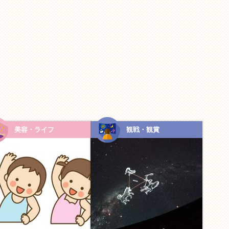
する
れいだね」といった感情をリアルタイムで共有することで、
れます。お子さんにとっても、親が心から楽しんでいる姿を
つながります。
レッシュ
美容・ライフ
観戦・観賞
と」の連続になりがちですが、趣味として楽しむ時間は「し
さんと笑い合う時間は、日々の忙しさを忘れさせてくれる、
るでしょう。
界を広げ合う
」が見つかる