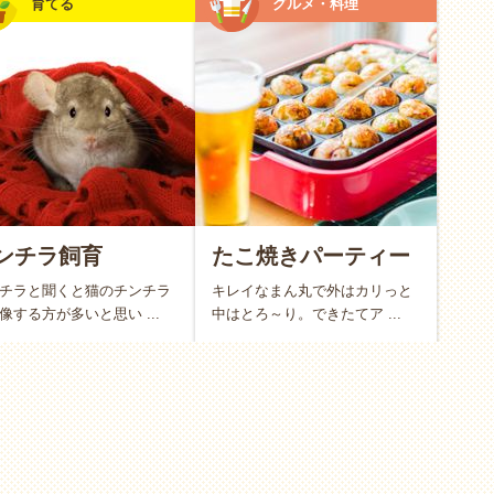
育てる
グルメ・料理
がら
ンチラ飼育
たこ焼きパーティー
チラと聞くと猫のチンチラ
キレイなまん丸で外はカリっと
像する方が多いと思い ...
中はとろ～り。できたてア ...