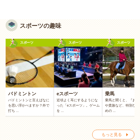
スポーツの趣味
スポーツ
スポーツ
スポーツ
‹
›
バドミントン
eスポーツ
乗馬
わ
バドミントンと言えばなに
近頃よく耳にするようにな
乗馬と聞くと、『お金
ン
を思い浮かべますか？外で
った「eスポーツ」。ゲーム
や貴族など、特別な人
打ち ...
を ...
めの ...
もっと見る