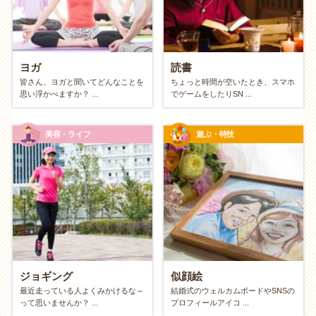
環境をフル活用する楽しみ方です。例えば、読み終わ
った本を読み返してみる、家にある食材だけで絶品料
理を作ってみる、スマホの無料アプリを使い倒すな
ど。「制限があるからこそ燃える」というゲームのよ
ヨガ
読書
うな感覚で、創意工夫する面白さを味わえます。
皆さん、ヨガと聞いてどんなことを
ちょっと時間が空いたとき、スマホ
思い浮かべますか？ ...
でゲームをしたりSN ...
自分自身を資本にする「自己投資スタイ
ル」
美容・ライフ
遊ぶ・特技
お金の代わりに「時間」と「体」を使う楽しみ方で
す。自重トレーニングで体を鍛える、語学を独学す
る、瞑想をする、歌を歌う。元手は「自分自身」だ
け。失うものは何もなく、やればやるほど知識や筋
肉、健康といった「プライスレスな資産」が自分の中
に積み上がっていく、最もリターン確実な投資です。
ジョギング
似顔絵
最近走っている人よくみかけるな～
結婚式のウェルカムボードやSNSの
お金のかからない趣味のメリット
って思いませんか？ ...
プロフィールアイコ ...