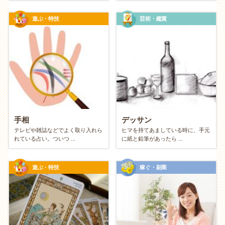
精神面：消費疲れからの解放と自由
遊ぶ・特技
芸術・鑑賞
「元を取らなきゃ」というプレッシャーがな
い
高価な道具や月謝が発生すると、どうしても「やらな
きゃ損」という義務感が生まれてしまいがちです。お
金がかかっていなければ、そのプレッシャーはゼロ。
いつでも気軽に始められて、合わなければすぐにやめ
手相
デッサン
ても大丈夫。純粋な「やりたい」という気持ちだけで
テレビや雑誌などでよく取り入れら
ヒマを持てあましている時に、手元
れている占い。ついつ ...
に紙と鉛筆があったら ...
楽しめます。
遊ぶ・特技
稼ぐ・副業
工夫する楽しさが自信になる
「お金を使わなくても、こんなに楽しめた！」という
経験は、消費することに頼らない自信につながりま
す。自分のアイデア次第で人生はいくらでも豊かにで