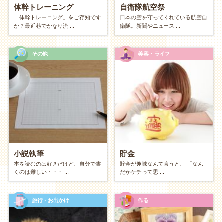
体幹トレーニング
自衛隊航空祭
あるもので作る「冷蔵庫整理クッキング」
「体幹トレーニング」をご存知です
日本の空を守ってくれている航空自
瞑想・マインドフルネス
か？最近巷でかなり流 ...
衛隊。新聞やニュース ...
ネットでの調べ物・ネットサーフィン
その他
美容・ライフ
【おでかけ派】発見と運動
外の空気を吸いながら、街や自然を楽しみたい方へ。
近所の知らない道を歩く「路地裏
散歩
」
図書館・公民館巡り
寺社仏閣巡り
小説執筆
貯金
ウィンドウショッピング・人間観察
本を読むのは好きだけど、自分で書
貯金が趣味なんて言うと、 「なん
くのは難しい・・・ ...
だかケチって思 ...
公園でのピクニック・日向ぼっこ
体を使う？ 頭を使う？（フィジカル vs イ
旅行・お出かけ
作る
ンテリジェンス）