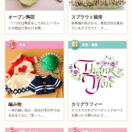
オーブン陶芸
スプラウト栽培
「いつかは陶芸をしてみたい！テレ
栄養価の高さから、最近注目を集め
ビや雑誌で見かける陶 ...
ているスプラウト。ス ...
作る
芸術・鑑賞
編み物
カリグラフィー
一本の細い糸が、自分の手の中でみ
クリスマスやグリーティングカード
るみるうちに「形」へ ...
を贈ったり贈られたり ...
美容・ライフ
美容・ライフ