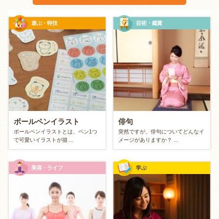
遊ぶ・特技
芸術・鑑賞
お金のかからない趣味の特徴
街や自然を味方にする「フィールドワー
ク・スタイル」
図書館、公園、神社、ウィンドウショッピング。一歩
外に出れば、街は無料で楽しめるエンターテインメン
ボールペンイラスト
俳句
トにあふれています。入場料のかからない場所で知識
ボールペンイラストとは、ペン1つ
突然ですが、俳句についてどんなイ
で可愛いイラストが描 ...
メージがありますか？ ...
を深めたり、季節の風を感じながら散歩をしたり。街
全体を自分の「遊び場」と捉えることで、お財布を開
かなくても充実した休日が過ごせます。
美容・ライフ
学ぶ
あるものを活かす「工夫スタイル」
新しい道具を買うのではなく、今あるものや、身近な