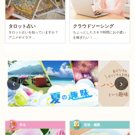
きるという実感は、将来への漠然とした不安も減らし
てくれるでしょう。
身体面：自然と動く健康的なライフスタイ
タロット占い
クラウドソーシング
タロット占いを知っていますか？
ちょっとしたスキマ時間にお小遣い
ル
アニメやドラマ ...
を稼ぎたい！ ...
体を使う遊びが多い
散歩、ジョギング、ウィンドウショッピング、お部屋
の掃除など、お金のかからない趣味は、意外と体を動
かすものが多いです。楽しみながら体を動かすこと
‹
›
で、知らず知らずのうちに運動不足が解消され、心身
ともに健やかになります。
社会面・教養面：知恵と知識の宝庫
公共施設の活用で博識に
作る
芸術・鑑賞