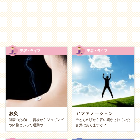
スマホで小説や
エッセイ
を書く（noteなど）
裏紙に落書き・
デッサン
拾った木の実や貝殻でクラフト
料理のレシピ考案
美容・ライフ
美容・ライフ
タイプ別に探す
節約
中だけど、休日を充実させたい
涼しい（暖かい）図書館で一日
読書
三昧
お弁当を持って公園でランチ
お灸
アファメーション
美術館や博物館の「無料開放日」を狙う
健康のために、普段からジョギング
子どもの頃から言い聞かされていた
や体操といった運動や ...
言葉はありますか？ ...
自分を変えたい、成長したい