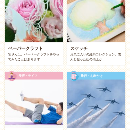
図書館は、無料で世界中の知識にアクセスできる最高
の場所です。普段読まないジャンルの本を乱読した
り、地域の歴史資料館を覗いたり。お金をかけずに得
た知識は、あなたの会話の引き出しを豊かにし、知的
な魅力を高めてくれます。
ペーパークラフト
スケッチ
お金のかからない趣味の探し方
皆さんは、ペーペークラフトをやっ
お気に入りの紅茶コレクション、友
てみたことはあります ...
人と登った山の頂上か ...
うちで楽しむ？ 外で楽しむ？（インドア vs
アウトドア）
美容・ライフ
旅行・お出かけ
【おうち派】工夫と没頭
家にあるものや無料コンテンツで楽しみたい方へ。
動画配信サイトやラジオアプリの活用
積読（つんどく）の消化・再読