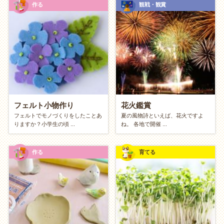
作る
観戦・観賞
毎日5分の「筋トレ・
ストレッチ
」でボディメイク
Duolingoなどの無料アプリで「
英語
学習」
美しい文字を目指す「ペン字練習」（裏紙とペン
でOK）
とにかく頭を空っぽにしてリセットしたい
家中の窓や鏡をピカピカに磨く
フェルト小物作り
花火鑑賞
フェルトでモノづくりをしたことあ
夏の風物詩といえば、花火ですよ
ひたすら空や雲の動きを眺める
りますか？小学生の頃 ...
ね。 各地で開催 ...
好きな音楽を聴きながら長めの
散歩
をする
作る
育てる