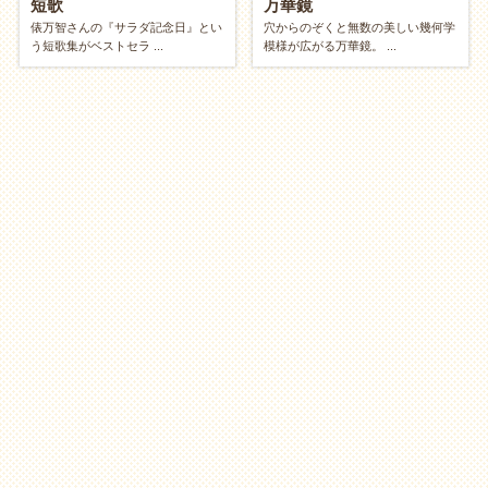
短歌
万華鏡
ニュースや社会問題について深く調べてみる
俵万智さんの『サラダ記念日』とい
穴からのぞくと無数の美しい幾何学
う短歌集がベストセラ ...
模様が広がる万華鏡。 ...
きれいにする？ 作り出す？（整える vs 創
造）
【整える】メンテナンス
環境や自分自身をきれいにして、心を落ち着かせたい
方へ。
靴磨き・スニーカーの手入れ
部屋の模様替え
スマホの写真フォルダ整理
セルフマッサージ
・
ストレッチ
【創造】クリエイティブ
手を動かして、何かを生み出したい方へ。