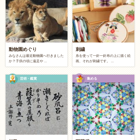
【フィジカル】汗とスッキリ感
体を動かして、リフレッシュしたい方へ。
YouTubeを見ながら「宅トレ・
ヨガ
」
ランニング・
ウォーキング
動物園めぐり
刺繍
みなさんは最近動物園へ行きました
糸を使って一針一針布の上に描く絵
本気の「大掃除・
断捨離
」
か？子供の頃に遠足や ...
画、それが刺繍です。 ...
カラオケアプリで歌う・ダンス
芸術・鑑賞
集める
【インテリジェンス】学びと教養
知的好奇心を満たし、内面を磨きたい方へ。
図書館で専門書や写真集を読む
無料アプリで「
語学学習
」
俳句
や川柳をひねる