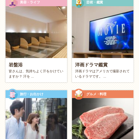
美容・ライフ
芸術・鑑賞
お互いをマッサージし合う「リラクゼーション」
【おでかけ派】冒険＆共有
外に出て新しい刺激や景色を共有したいカップルへ。
絶景や美味しい空気を味わう「
キャンプ
・
グラン
ピング
」
季節の花や名所を訪ねる「
ドライブ
・
ツーリン
岩盤浴
洋画ドラマ鑑賞
皆さんは、気持ちよく汗をかけてい
洋画ドラマはアメリカで撮影されて
グ
」
ますか？ 汗を ...
いるドラマです。 ...
街の美味しいお店を開拓する「
カフェめぐり
」
共通の被写体を探す「
写真撮影
」
旅行・お出かけ
グルメ・料理
協力して作る？ 競って遊ぶ？（コラボ vs
プレイ）
【コラボ】チームワーク