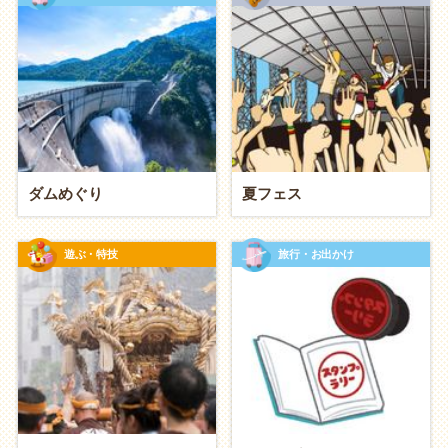
タイプ別に探す
最近マンネリ気味で、新鮮な空気がほしい
ちょっと遠出して泊まる「
温泉
旅行」
食べたことのない国の料理に挑戦する「エスニッ
ダムめぐり
夏フェス
ク料理店巡り」
協力して謎を解く「リアル脱出ゲーム」
遊ぶ・特技
旅行・お出かけ
忙しい二人なので、癒やしの時間がほしい
香りのよい入浴剤を選んで楽しむ「お風呂・ス
パ」
公園にシートを敷いて寝転がる「ピクニック」
動物に触れ合って癒やされる「
猫カフェ
・
動物園