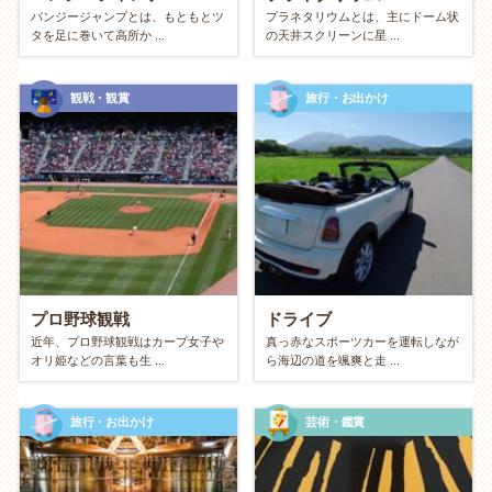
関係が続きます。
バンジージャンプとは、もともとツ
プラネタリウムとは、主にドーム状
タを足に巻いて高所か ...
の天井スクリーンに星 ...
居心地の良さを味わう「隣同士スタイル」
観戦・観賞
旅行・お出かけ
同じ空間にいながら、それぞれが好きなことをしてリ
ラックスする楽しみ方です。カフェで読書をしたり、
家で別々のゲームをしたり、あるいは並んで散歩をし
たり。無理に会話をしなくても「一緒にいるだけで安
心する」という空気感を育てる、長続きするカップル
ならではの穏やかなスタイルです。
カップルにおすすめの趣味のメリット
プロ野球観戦
ドライブ
近年、プロ野球観戦はカープ女子や
真っ赤なスポーツカーを運転しなが
オリ姫などの言葉も生 ...
ら海辺の道を颯爽と走 ...
精神面：絆の深まりと安心感
旅行・お出かけ
芸術・鑑賞
「共通言語」が増える
同じ体験をして、同じものを見て感動することで、二