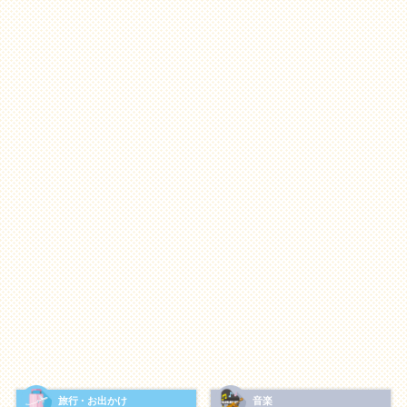
【カルチャー】感性の共有
知的な刺激や、美しいものを共有したいカップルへ。
お互いの好きな展示を見に行く「
美術館めぐり
・
博物館めぐり
」
共通のアーティストを推す「
ライブ観戦
」
コーヒー豆
や
ワイン
を選んで味わう「テイスティ
ング」
【アクティビティ】身体の共有
体を動かしてリフレッシュしたいカップルへ。
一緒に汗を流す「ジム通い・
ジョギング
」
自然の中で整う「
サウナ
・
岩盤浴
」
旅行・お出かけ
音楽
海や山を楽しむ「
サーフィン
・ハイキング」