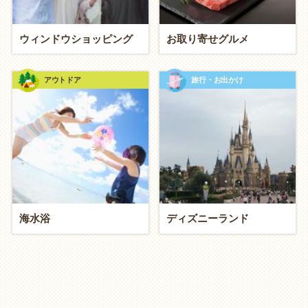
二人で力を合わせて何かを完成させたいカップルへ。
ウィンドウショッピング
お取り寄せグルメ
部屋の棚や家具を作る「
DIY
」
ベランダで野菜や花を育てる「
ガーデニング
」
アウトドア
旅行・お出かけ
旅のしおりやアルバムを作る「思い出編集」
【プレイ】遊び心
童心に帰って、ワイワイ盛り上がりたいカップルへ。
スコアを競う「
ボウリング
・
ダーツ
・
ビリヤー
ド
」
海水浴
ディズニーランド
ラケット一本で気軽にできる「
バドミントン
」
頭脳戦を楽しむ「カードゲーム・脱出ゲーム」
教養を深める？ 体験を楽しむ？（カルチャ
ー vs アクティビティ）