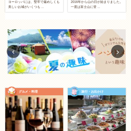
ヨーロッパには、堅牢で厳めしくも
2016年から山の日が始まりました。
ティブで未来志向の会話が自然と増えます。楽しい会
美しいお城がいくつも ...
一度は富士山に登 ...
話が増えることで、二人の雰囲気も明るく保たれま
す。
協力する力がつく
‹
›
ペアでスポーツをしたり、キャンプの準備を分担した
りすることで、自然とチームワークが磨かれます。楽
しみながら協力し合う経験は、将来の生活における課
題の解決にも役立つでしょう。
身体面：二人で健康になる
グルメ・料理
旅行・お出かけ
楽しみながら運動不足解消
一人だとサボりがちな運動も、二人なら「一緒に行こ
う」と誘い合って続けられます。散歩、ジム、バドミ
ントンなど、体を動かすデートは二人の心身の健康を