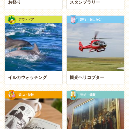
めぐり
」
お祭り
スタンプラリー
将来のために、二人の生活を豊かにしたい
アウトドア
旅行・お出かけ
節約
も兼ねて美味しく食べる「自炊・作り置き」
お互いの健康管理をする「
ウォーキング
」
将来の家について語りながら「インテリアショッ
プ巡り」
イルカウォッチング
観光ヘリコプター
遊ぶ・特技
芸術・鑑賞