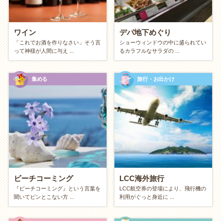
守る良い習慣になります。
ワイン
デパ地下めぐり
カップルにおすすめの趣味の探し方
「これでお酒を作りなさい」そう言
ショーウィンドウの中に盛られてい
って神様が人間に与え ...
るカラフルなサラダの ...
おうちでまったり？ 外でアクティブ？（イ
集める
旅行・お出かけ
ンドア vs アウトドア）
【おうち派】リラックス＆協力
家で二人きりの時間をゆっくり楽しみたいカップル
へ。
協力して一品を作る「料理・
お菓子作り
」
ビーチコーミング
LCC海外旅行
映画やドラマを語り合う「ホームシアター」
『ビーチコーミング』という言葉を
LCC航空券の登場により、飛行機の
対戦や協力プレイで盛り上がる「ＴＶゲーム・
ボ
聞いてピンとこない方 ...
利用がぐっと身近に ...
ードゲーム
」