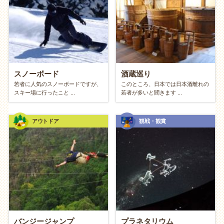
思い出を重ねる「プロジェクト・スタイ
ル」
「次の休みはあれをしよう」「今度はあそこに行こ
う」と、二人で一つの計画を立てて実行する楽しみ方
スノーボード
酒蔵巡り
です。旅行の計画を練ったり、一緒にDIYで家具を作っ
若者に人気のスノーボードですが、
このところ、日本では日本酒離れの
スキー場に行ったこと ...
若者が多いと聞きます ...
たり、料理を作ったり。プロセスを含めて共有するこ
とで、「二人で何かを成し遂げた」という達成感が、
二人の絆をより強く結びつけてくれます。
アウトドア
観戦・観賞
新鮮な風を取り込む「デート・スタイル」
付き合い始めた頃のようなドキドキ感や、新鮮な気持
ちを大切にする楽しみ方です。話題の映画を見に行っ
たり、おしゃれなカフェを開拓したり、季節のイベン
トに出かけたり。普段の生活とは少し違う「非日常」
を二人で味わうことで会話が弾み、マンネリ知らずの
バンジージャンプ
プラネタリウム