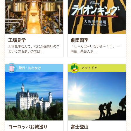
人だけの話題や思い出（共通言語）が増えていきま
す。「あの時楽しかったね」と笑い合える思い出のス
トックは、二人の関係を支える温かい財産になりま
す。
工場見学
劇団四季
新しい一面を発見できる
工場見学なんて、なにが面白いの？
「し～んぱ～いないさ～！！」 一
という方も多いのでは ...
時期、某芸人さ ...
「意外と手先が器用なんだな」「こういう景色が好き
なんだな」など、趣味を通してパートナーの新しい魅
旅行・お出かけ
アウトドア
力や価値観に気づくことができます。相手を深く知る
ことは、お互いを尊重し合うことにつながります。
社会面・教養面：会話の質の向上
会話が豊かになる
仕事や家事の連絡事項だけでなく、「今の映画どうだ
ヨーロッパお城巡り
富士登山
った？」「次はこれやってみようか」といった、ポジ