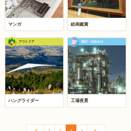
マンガ
絵画鑑賞
アウトドア
旅行・お出かけ
ハングライダー
工場夜景
1
2
3
4