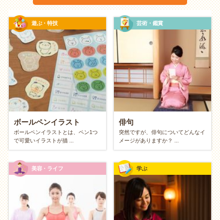
遊ぶ・特技
芸術・鑑賞
お金のかからない趣味の特徴
街や自然を味方にする「フィールドワー
ク・スタイル」
図書館、公園、神社、ウィンドウショッピング。一歩
外に出れば、街は無料で楽しめるエンターテインメン
ボールペンイラスト
俳句
トにあふれています。入場料のかからない場所で知識
ボールペンイラストとは、ペン1つ
突然ですが、俳句についてどんなイ
で可愛いイラストが描 ...
メージがありますか？ ...
を深めたり、季節の風を感じながら散歩をしたり。街
全体を自分の「遊び場」と捉えることで、お財布を開
かなくても充実した休日が過ごせます。
美容・ライフ
学ぶ
あるものを活かす「工夫スタイル」
新しい道具を買うのではなく、今あるものや、身近な