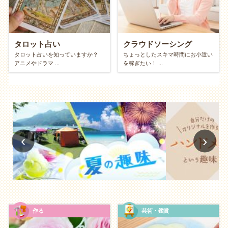
きるという実感は、将来への漠然とした不安も減らし
てくれるでしょう。
身体面：自然と動く健康的なライフスタイ
タロット占い
クラウドソーシング
タロット占いを知っていますか？
ちょっとしたスキマ時間にお小遣い
ル
アニメやドラマ ...
を稼ぎたい！ ...
体を使う遊びが多い
散歩、ジョギング、ウィンドウショッピング、お部屋
の掃除など、お金のかからない趣味は、意外と体を動
かすものが多いです。楽しみながら体を動かすこと
‹
›
で、知らず知らずのうちに運動不足が解消され、心身
ともに健やかになります。
社会面・教養面：知恵と知識の宝庫
公共施設の活用で博識に
作る
芸術・鑑賞