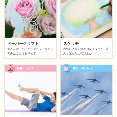
図書館は、無料で世界中の知識にアクセスできる最高
の場所です。普段読まないジャンルの本を乱読した
り、地域の歴史資料館を覗いたり。お金をかけずに得
た知識は、あなたの会話の引き出しを豊かにし、知的
な魅力を高めてくれます。
ペーパークラフト
スケッチ
お金のかからない趣味の探し方
皆さんは、ペーペークラフトをやっ
お気に入りの紅茶コレクション、友
てみたことはあります ...
人と登った山の頂上か ...
うちで楽しむ？ 外で楽しむ？（インドア vs
アウトドア）
美容・ライフ
旅行・お出かけ
【おうち派】工夫と没頭
家にあるものや無料コンテンツで楽しみたい方へ。
動画配信サイトやラジオアプリの活用
積読（つんどく）の消化・再読