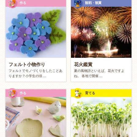
作る
観戦・観賞
毎日5分の「筋トレ・
ストレッチ
」でボディメイク
Duolingoなどの無料アプリで「
英語
学習」
美しい文字を目指す「ペン字練習」（裏紙とペン
でOK）
とにかく頭を空っぽにしてリセットしたい
家中の窓や鏡をピカピカに磨く
フェルト小物作り
花火鑑賞
フェルトでモノづくりをしたことあ
夏の風物詩といえば、花火ですよ
ひたすら空や雲の動きを眺める
りますか？小学生の頃 ...
ね。 各地で開催 ...
好きな音楽を聴きながら長めの
散歩
をする
作る
育てる