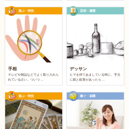
精神面：消費疲れからの解放と自由
遊ぶ・特技
芸術・鑑賞
「元を取らなきゃ」というプレッシャーがな
い
高価な道具や月謝が発生すると、どうしても「やらな
きゃ損」という義務感が生まれてしまいがちです。お
金がかかっていなければ、そのプレッシャーはゼロ。
いつでも気軽に始められて、合わなければすぐにやめ
手相
デッサン
ても大丈夫。純粋な「やりたい」という気持ちだけで
テレビや雑誌などでよく取り入れら
ヒマを持てあましている時に、手元
れている占い。ついつ ...
に紙と鉛筆があったら ...
楽しめます。
遊ぶ・特技
稼ぐ・副業
工夫する楽しさが自信になる
「お金を使わなくても、こんなに楽しめた！」という
経験は、消費することに頼らない自信につながりま
す。自分のアイデア次第で人生はいくらでも豊かにで