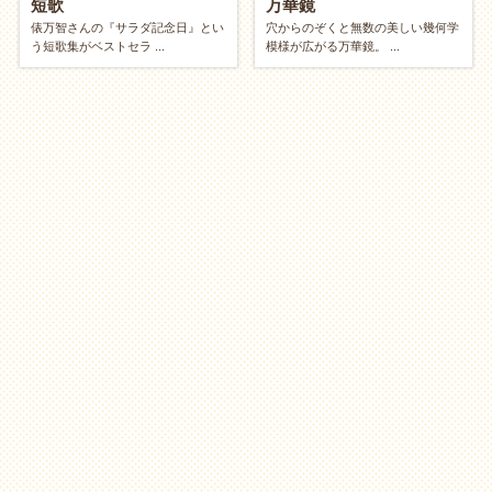
短歌
万華鏡
ニュースや社会問題について深く調べてみる
俵万智さんの『サラダ記念日』とい
穴からのぞくと無数の美しい幾何学
う短歌集がベストセラ ...
模様が広がる万華鏡。 ...
きれいにする？ 作り出す？（整える vs 創
造）
【整える】メンテナンス
環境や自分自身をきれいにして、心を落ち着かせたい
方へ。
靴磨き・スニーカーの手入れ
部屋の模様替え
スマホの写真フォルダ整理
セルフマッサージ
・
ストレッチ
【創造】クリエイティブ
手を動かして、何かを生み出したい方へ。