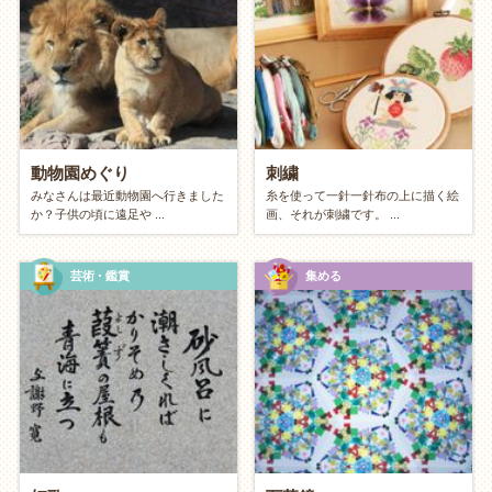
【フィジカル】汗とスッキリ感
体を動かして、リフレッシュしたい方へ。
YouTubeを見ながら「宅トレ・
ヨガ
」
ランニング・
ウォーキング
動物園めぐり
刺繍
みなさんは最近動物園へ行きました
糸を使って一針一針布の上に描く絵
本気の「大掃除・
断捨離
」
か？子供の頃に遠足や ...
画、それが刺繍です。 ...
カラオケアプリで歌う・ダンス
芸術・鑑賞
集める
【インテリジェンス】学びと教養
知的好奇心を満たし、内面を磨きたい方へ。
図書館で専門書や写真集を読む
無料アプリで「
語学学習
」
俳句
や川柳をひねる