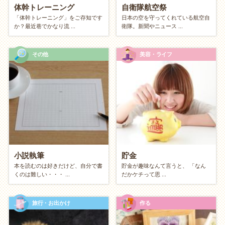
体幹トレーニング
自衛隊航空祭
あるもので作る「冷蔵庫整理クッキング」
「体幹トレーニング」をご存知です
日本の空を守ってくれている航空自
瞑想・マインドフルネス
か？最近巷でかなり流 ...
衛隊。新聞やニュース ...
ネットでの調べ物・ネットサーフィン
その他
美容・ライフ
【おでかけ派】発見と運動
外の空気を吸いながら、街や自然を楽しみたい方へ。
近所の知らない道を歩く「路地裏
散歩
」
図書館・公民館巡り
寺社仏閣巡り
小説執筆
貯金
ウィンドウショッピング・人間観察
本を読むのは好きだけど、自分で書
貯金が趣味なんて言うと、 「なん
くのは難しい・・・ ...
だかケチって思 ...
公園でのピクニック・日向ぼっこ
体を使う？ 頭を使う？（フィジカル vs イ
旅行・お出かけ
作る
ンテリジェンス）