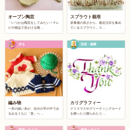
オーブン陶芸
スプラウト栽培
「いつかは陶芸をしてみたい！テレ
栄養価の高さから、最近注目を集め
ビや雑誌で見かける陶 ...
ているスプラウト。ス ...
作る
芸術・鑑賞
編み物
カリグラフィー
一本の細い糸が、自分の手の中でみ
クリスマスやグリーティングカード
るみるうちに「形」へ ...
を贈ったり贈られたり ...
美容・ライフ
美容・ライフ