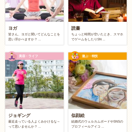
環境をフル活用する楽しみ方です。例えば、読み終わ
った本を読み返してみる、家にある食材だけで絶品料
理を作ってみる、スマホの無料アプリを使い倒すな
ど。「制限があるからこそ燃える」というゲームのよ
ヨガ
読書
うな感覚で、創意工夫する面白さを味わえます。
皆さん、ヨガと聞いてどんなことを
ちょっと時間が空いたとき、スマホ
思い浮かべますか？ ...
でゲームをしたりSN ...
自分自身を資本にする「自己投資スタイ
ル」
美容・ライフ
遊ぶ・特技
お金の代わりに「時間」と「体」を使う楽しみ方で
す。自重トレーニングで体を鍛える、語学を独学す
る、瞑想をする、歌を歌う。元手は「自分自身」だ
け。失うものは何もなく、やればやるほど知識や筋
肉、健康といった「プライスレスな資産」が自分の中
に積み上がっていく、最もリターン確実な投資です。
ジョギング
似顔絵
最近走っている人よくみかけるな～
結婚式のウェルカムボードやSNSの
お金のかからない趣味のメリット
って思いませんか？ ...
プロフィールアイコ ...