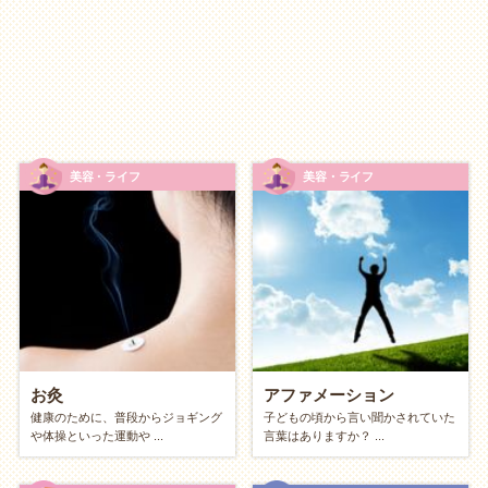
スマホで小説や
エッセイ
を書く（noteなど）
裏紙に落書き・
デッサン
拾った木の実や貝殻でクラフト
料理のレシピ考案
美容・ライフ
美容・ライフ
タイプ別に探す
節約
中だけど、休日を充実させたい
涼しい（暖かい）図書館で一日
読書
三昧
お弁当を持って公園でランチ
お灸
アファメーション
美術館や博物館の「無料開放日」を狙う
健康のために、普段からジョギング
子どもの頃から言い聞かされていた
や体操といった運動や ...
言葉はありますか？ ...
自分を変えたい、成長したい