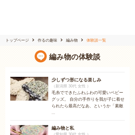
トップページ
作るの趣味
編み物
体験談一覧
編み物の体験談
少しずつ形になる楽しみ
（新潟県 30代 女性 ）
毛糸でできたふわふわの可愛いベビー
グッズ。 自分の手作りを我が子に着せ
られたら最高だなあ、というか「素敵
...
編み物と私
（愛知県 30代 女性 ）