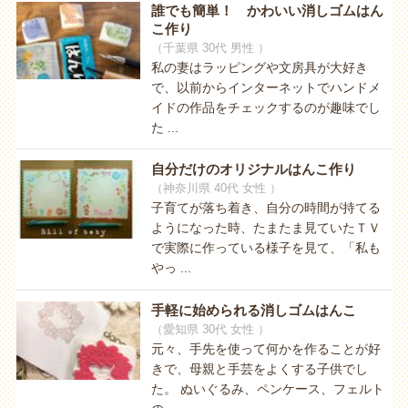
誰でも簡単！ かわいい消しゴムはん
こ作り
（千葉県 30代 男性 ）
私の妻はラッピングや文房具が大好き
で、以前からインターネットでハンドメ
イドの作品をチェックするのが趣味でし
た ...
自分だけのオリジナルはんこ作り
（神奈川県 40代 女性 ）
子育てが落ち着き、自分の時間が持てる
ようになった時、たまたま見ていたＴＶ
で実際に作っている様子を見て、「私も
やっ ...
手軽に始められる消しゴムはんこ
（愛知県 30代 女性 ）
元々、手先を使って何かを作ることが好
きで、母親と手芸をよくする子供でし
た。 ぬいぐるみ、ペンケース、フェルト