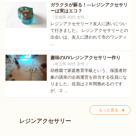
ガラクタが蘇る！―レジンアクセサリ
ーは実はエコ？
（茨城県 40代 女性 ）
レジンアクセサリー？友人に誘いについ
て行きました。 レジンアクセサリーとの
出会いは、友人に誘われて市のワンディ
...
趣味のUVレジンアクセサリー作り
（埼玉県 40代 女性 ）
幼稚園で家庭教育学級という、保護者対
象の講座の企画運営を担当する役員にな
りました。役員は２年間務めるのです
が、２ ...
もっと見る
レジンアクセサリー