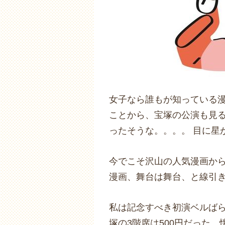
女子なら誰もが知っている漫
ことから、宝塚の公演も見る
ったそうな。。。。 目に星
今でこそ沢山の人気漫画か
漫画、舞台は舞台、と線引
私は記念すべき初演ベルばら
塚の3階席は500円だった。