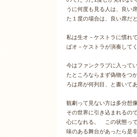
うに何度も見る人は、良い
た１度の場合は、良い席だ
私は生オ－ケストラに慣れ
ばオ－ケストラが演奏して
今はファンクラブに入って
たところならまず偽物をつ
ろは席が何列目、と書いて
観劇って見ない方は多分想
その世界に引き込まれるの
心になれる。 この状態っ
味のある舞台があったら是