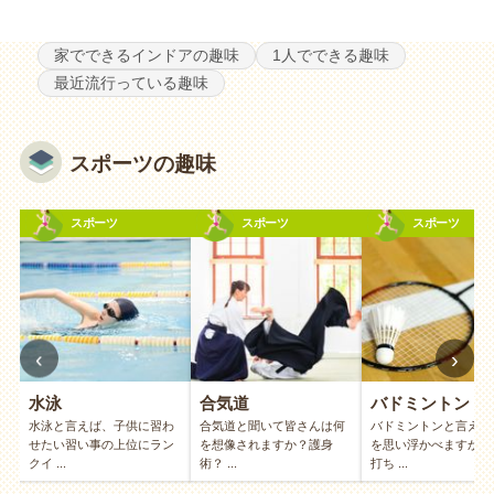
家でできるインドアの趣味
1人でできる趣味
最近流行っている趣味
スポーツの趣味
スポーツ
スポーツ
スポーツ
‹
›
水泳
合気道
バドミントン
見
水泳と言えば、子供に習わ
合気道と聞いて皆さんは何
バドミントンと言えば
ッ
せたい習い事の上位にラン
を想像されますか？護身
を思い浮かべますか？
クイ ...
術？ ...
打ち ...