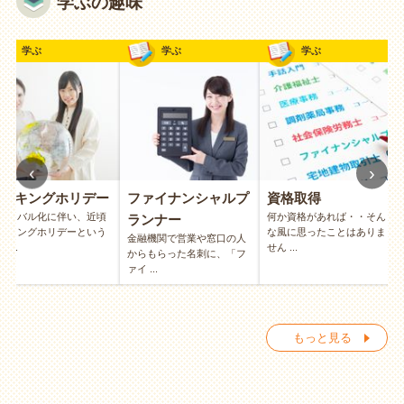
学ぶの趣味
学ぶ
学ぶ
学ぶ
‹
›
ワーキングホリデー
ファイナンシャルプ
資格取得
ローバル化に伴い、近頃
何か資格があれば・・そん
ランナー
ーキングホリデーという
な風に思ったことはありま
金融機関で営業や窓口の人
 ...
せん ...
からもらった名刺に、「フ
ァイ ...
もっと見る