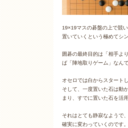
19×19マスの碁盤の上で
置いていくという極めてシ
囲碁の最終目的は「相手よ
ば「陣地取りゲーム」なん
オセロでは白からスタート
そして、一度置いた石は動
まり、すでに置いた石を活
それはとても静寂なようで
確実に変わっていくのです