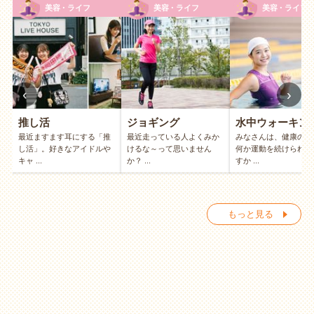
美容・ライフ
美容・ライフ
美容・ライフ
‹
›
推し活
ジョギング
水中ウォーキン
ん
最近ますます耳にする「推
最近走っている人よくみか
みなさんは、健康のた
し活」。好きなアイドルや
けるな～って思いません
何か運動を続けられて
キャ ...
か？ ...
すか ...
もっと見る