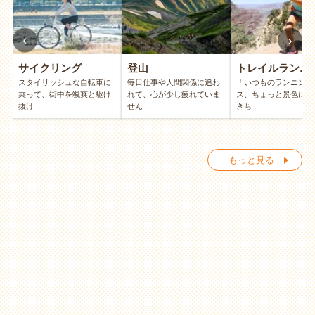
‹
›
サイクリング
登山
トレイルランニ
画
スタイリッシュな自転車に
毎日仕事や人間関係に追わ
「いつものランニング
メ
乗って、街中を颯爽と駆け
れて、心が少し疲れていま
ス、ちょっと景色に飽
抜け ...
せん ...
きち ...
もっと見る