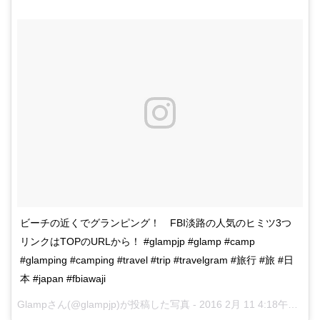
ビーチの近くでグランピング！ FBI淡路の人気のヒミツ3つ
リンクはTOPのURLから！ #glampjp #glamp #camp
#glamping #camping #travel #trip #travelgram #旅行 #旅 #日
本 #japan #fbiawaji
Glampさん(@glampjp)が投稿した写真 -
2016 2月 11 4:18午前 PST