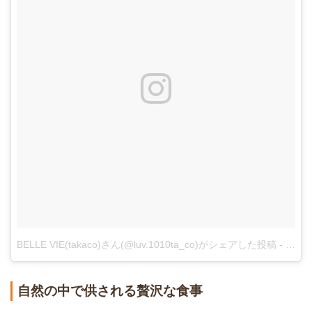
BELLE VIE(takaco)さん(@luv.1010ta_co)がシェアした投稿
-
2017
自然の中で供される贅沢な食事