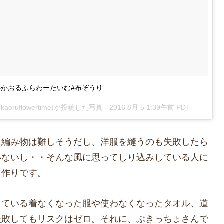
#かおるふらわーたいむ#布ぞうり
ruflowertime)が投稿した写真 -
2016 8月 5 1:39午前 PDT
、編み物は難しそうだし、洋服を縫うのも失敗したら
いないし・・そんな風に思ってしり込みしている人に
り作りです。
っている着なくなった服や使わなくなったタオル、道
失敗してもリスクはゼロ。それに、ぶきっちょさんで