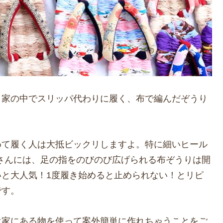
？家の中でスリッパ代わりに履く、布で編んだぞうり
めて履く人は大抵ビックリしますよ。特に細いヒール
さんには、足の指をのびのび広げられる布ぞうりは開
いと大人気！1度履き始めると止められない！とリピ
です。
は家にある物を使って案外簡単に作れちゃうことをご