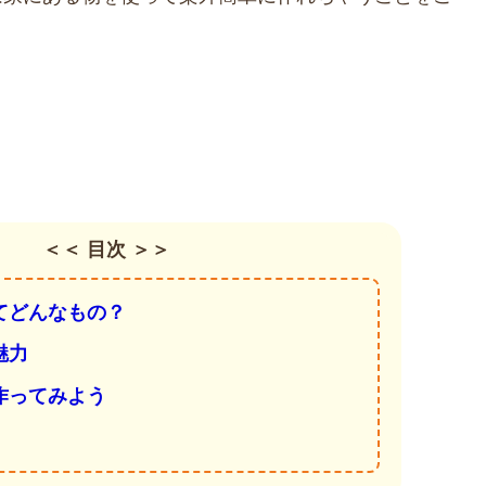
＜＜ 目次 ＞＞
てどんなもの？
魅力
作ってみよう