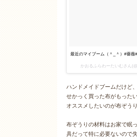
最近のマイブーム（＾_＾）#薔薇
かおるふらわーたいむさん(@kao
ハンドメイドブームだけど
せかっく買った布がもった
オススメしたいのが布ぞう
布ぞうりの材料はお家で眠
具だって特に必要ないので